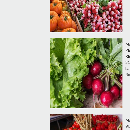
M
P
R
31
La
Ro
M
V