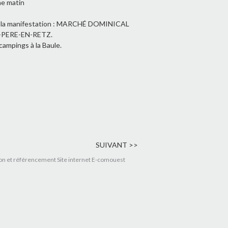
he matin
s à la manifestation : MARCHÉ DOMINICAL
-PERE-EN-RETZ.
campings à la Baule.
SUIVANT >>
on et référencement Site internet E-comouest