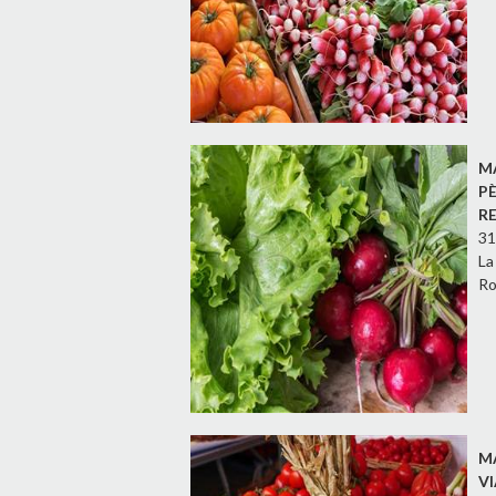
M
P
R
31
La
Ro
M
V