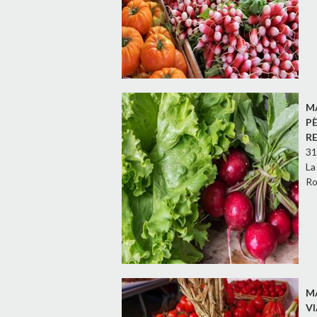
M
P
R
31
La
Ro
M
V