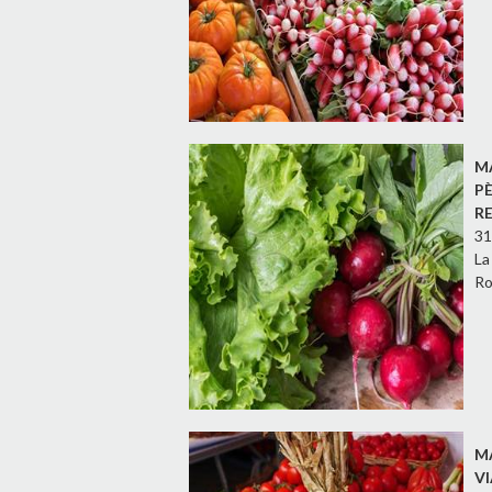
M
P
R
31
La
Ro
M
V