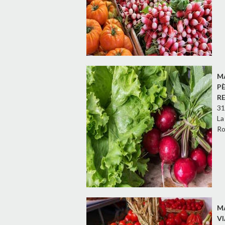
M
P
R
31
La
Ro
M
V